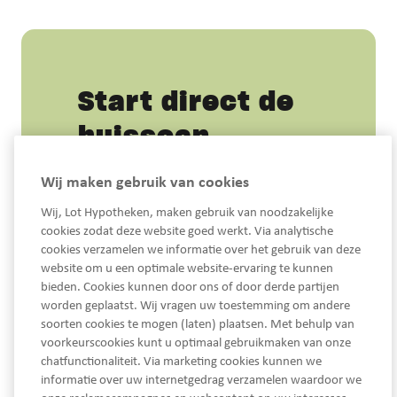
Start direct de
huisscan
Je hoeft niets te installeren of voor te
Wij maken gebruik van cookies
bereiden. De scan werkt direct in je
browser en is gratis te gebruiken.
Wij, Lot Hypotheken, maken gebruik van noodzakelijke
cookies zodat deze website goed werkt. Via analytische
cookies verzamelen we informatie over het gebruik van deze
website om u een optimale website-ervaring te kunnen
bieden. Cookies kunnen door ons of door derde partijen
worden geplaatst. Wij vragen uw toestemming om andere
soorten cookies te mogen (laten) plaatsen. Met behulp van
voorkeurscookies kunt u optimaal gebruikmaken van onze
chatfunctionaliteit. Via marketing cookies kunnen we
informatie over uw internetgedrag verzamelen waardoor we