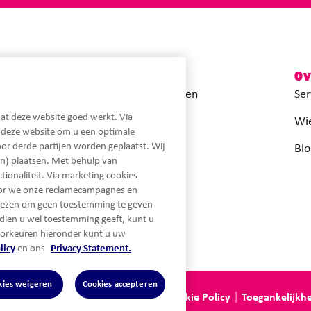
Snel naar
Ov
Maximale hypotheek berekenen
Ser
at deze website goed werkt. Via
Actuele hypotheekrentes
Wie
n deze website om u een optimale
or derde partijen worden geplaatst. Wij
Inloggen MijnLot
Blo
n) plaatsen. Met behulp van
ionaliteit. Via marketing cookies
oor we onze reclamecampagnes en
iezen om geen toestemming te geven
dien u wel toestemming geeft, kunt u
orkeuren hieronder kunt u uw
licy
en ons
Privacy Statement.
kies weigeren
Cookies accepteren
emene voorwaarden
Disclaimer
Cookie Policy
Toegankelijkhe