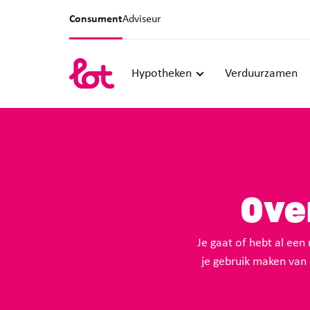
Consument
Adviseur
Hypotheken
Verduurzamen
Ove
Je gaat of hebt al ee
je gebruik maken van 