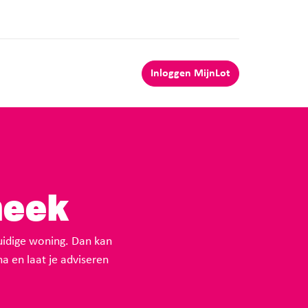
Inloggen MijnLot
heek
uidige woning. Dan kan
a en laat je adviseren