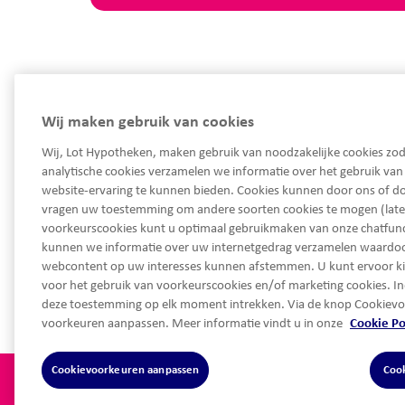
Wij maken gebruik van cookies
Wij, Lot Hypotheken, maken gebruik van noodzakelijke cookies zod
analytische cookies verzamelen we informatie over het gebruik va
website-ervaring te kunnen bieden. Cookies kunnen door ons of do
033 450 93 30
vragen uw toestemming om andere soorten cookies te mogen (late
Ma - Vrij van 08.30 tot 17.30 uur
voorkeurscookies kunt u optimaal gebruikmaken van onze chatfunct
service@lothypotheken.nl
kunnen we informatie over uw internetgedrag verzamelen waard
webcontent op uw interesses kunnen afstemmen. U kunt ervoor k
service@lothypotheken.nl
voor het gebruik van voorkeurscookies en/of marketing cookies. In
deze toestemming op elk moment intrekken. Via de knop Cookievo
voorkeuren aanpassen. Meer informatie vindt u in onze
Cookie Po
Cookievoorkeuren aanpassen
Coo
Privacy statement
Alg