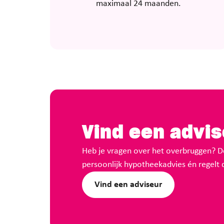
maximaal 24 maanden.
Vind een advise
Heb je vragen over het overbruggen? De
persoonlijk hypotheekadvies én regelt 
Vind een adviseur