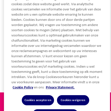
cookies zodat deze website goed werkt. Via analytische
cookies verzamelen we informatie over het gebruik van deze
website om u een optimale website-ervaring te kunnen
bieden. Cookies kunnen door ons of door derde partijen
worden geplaatst. Wij vragen uw toestemming om andere
soorten cookies te mogen (laten) plaatsen. Met behulp van
Ma - Vrij van 08.30 tot 17.30 uur
voorkeurscookies kunt u optimaal gebruikmaken van onze
service@lothypotheken.nl
chatfunctionaliteit. Via marketing cookies kunnen we
informatie over uw internetgedrag verzamelen waardoor we
onze reclamecampagnes en webcontent op uw interesses
kunnen afstemmen. U kunt ervoor kiezen om geen
Snel naar
toestemming te geven voor het gebruik van
voorkeurscookies en/of marketing cookies. Indien u wel
toestemming geeft, kunt u deze toestemming op elk moment
Over Lot Hypotheken
intrekken. Via de knop Cookievoorkeuren hieronder kunt u
uw voorkeuren aanpassen. Meer informatie vindt u in onze
Cookie Policy
en ons
Privacy Statement.
Cookies accepteren
Cookies weigeren
Privacy statement
Algemene voorwaarden
Disclaimer
Cookie Policy
Toegankelijkheidsverklaring