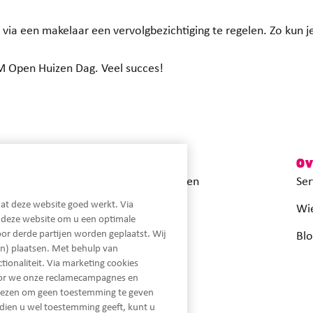
 via een makelaar een vervolgbezichtiging te regelen. Zo kun je
M Open Huizen Dag. Veel succes!
Snel naar
Ov
Maximale hypotheek berekenen
Ser
at deze website goed werkt. Via
Actuele hypotheekrentes
Wie
n deze website om u een optimale
or derde partijen worden geplaatst. Wij
Inloggen MijnLot
Blo
n) plaatsen. Met behulp van
ionaliteit. Via marketing cookies
oor we onze reclamecampagnes en
iezen om geen toestemming te geven
dien u wel toestemming geeft, kunt u