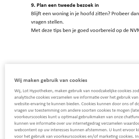
9. Plan een tweede bezoek in
Blijft een woning in je hoofd zitten? Probeer dan
vragen stellen.
Met deze tips ben je goed voorbereid op de NV
Wij maken gebruik van cookies
Wij, Lot Hypotheken, maken gebruik van noodzakelijke cookies zod
analytische cookies verzamelen we informatie over het gebruik va
website-ervaring te kunnen bieden. Cookies kunnen door ons of do
033 450 93 30
vragen uw toestemming om andere soorten cookies te mogen (late
Ma - Vrij van 08.30 tot 17.30 uur
voorkeurscookies kunt u optimaal gebruikmaken van onze chatfunct
service@lothypotheken.nl
kunnen we informatie over uw internetgedrag verzamelen waard
webcontent op uw interesses kunnen afstemmen. U kunt ervoor k
service@lothypotheken.nl
voor het gebruik van voorkeurscookies en/of marketing cookies. In