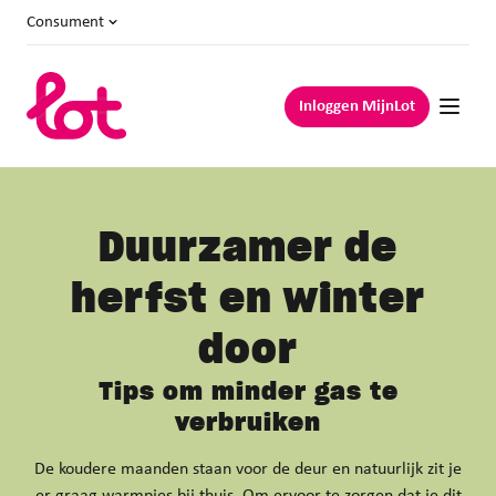
Consument
Inloggen MijnLot
Duurzamer de
herfst en winter
door
Tips om minder gas te
verbruiken
De koudere maanden staan voor de deur en natuurlijk zit je