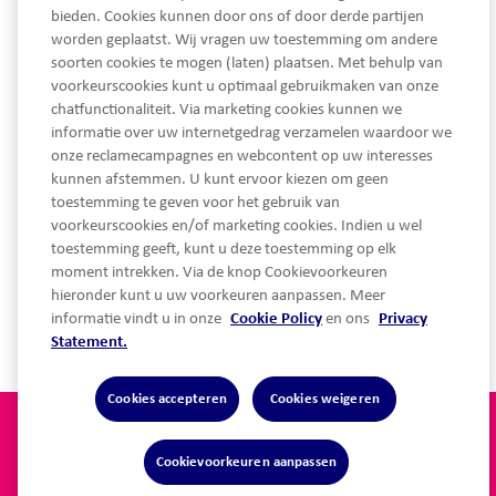
bieden. Cookies kunnen door ons of door derde partijen
worden geplaatst. Wij vragen uw toestemming om andere
033 450 93 30
soorten cookies te mogen (laten) plaatsen. Met behulp van
voorkeurscookies kunt u optimaal gebruikmaken van onze
Ma - Vrij van 08.30 tot 17.30 uur
chatfunctionaliteit. Via marketing cookies kunnen we
service@lothypotheken.nl
informatie over uw internetgedrag verzamelen waardoor we
service@lothypotheken.nl
onze reclamecampagnes en webcontent op uw interesses
kunnen afstemmen. U kunt ervoor kiezen om geen
toestemming te geven voor het gebruik van
voorkeurscookies en/of marketing cookies. Indien u wel
Snel naar
toestemming geeft, kunt u deze toestemming op elk
moment intrekken. Via de knop Cookievoorkeuren
hieronder kunt u uw voorkeuren aanpassen. Meer
Over Lot Hypotheken
informatie vindt u in onze
Cookie Policy
en ons
Privacy
Statement.
Cookies accepteren
Cookies weigeren
Privacy statement
Algemene voorwaarden
Disclaimer
Cookie Policy
Toegankelijkheidsverklaring
Cookievoorkeuren aanpassen
Klachten