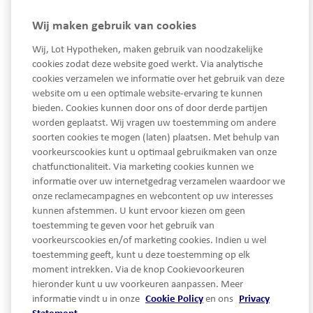
Wij maken gebruik van cookies
Wij, Lot Hypotheken, maken gebruik van noodzakelijke
cookies zodat deze website goed werkt. Via analytische
cookies verzamelen we informatie over het gebruik van deze
website om u een optimale website-ervaring te kunnen
bieden. Cookies kunnen door ons of door derde partijen
worden geplaatst. Wij vragen uw toestemming om andere
033 450 93 30
soorten cookies te mogen (laten) plaatsen. Met behulp van
voorkeurscookies kunt u optimaal gebruikmaken van onze
Ma - Vrij van 08.30 tot 17.30 uur
chatfunctionaliteit. Via marketing cookies kunnen we
service@lothypotheken.nl
informatie over uw internetgedrag verzamelen waardoor we
service@lothypotheken.nl
onze reclamecampagnes en webcontent op uw interesses
kunnen afstemmen. U kunt ervoor kiezen om geen
toestemming te geven voor het gebruik van
voorkeurscookies en/of marketing cookies. Indien u wel
Snel naar
toestemming geeft, kunt u deze toestemming op elk
moment intrekken. Via de knop Cookievoorkeuren
hieronder kunt u uw voorkeuren aanpassen. Meer
Over Lot Hypotheken
informatie vindt u in onze
Cookie Policy
en ons
Privacy