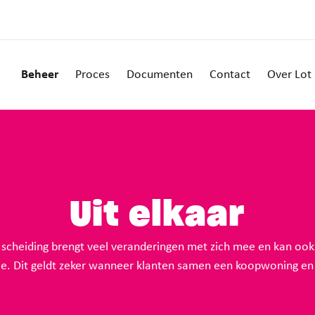
Beheer
Proces
Documenten
Contact
Over Lot
Uit elkaar
n scheiding brengt veel veranderingen met zich mee en kan oo
atie. Dit geldt zeker wanneer klanten samen een koopwoning e