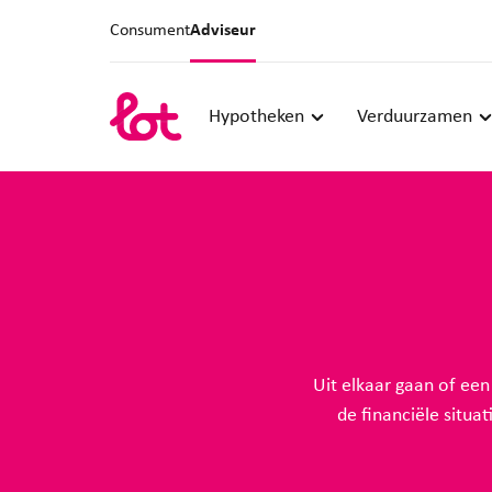
Consument
Adviseur
Hypotheken
Verduurzamen
Uit elkaar gaan of ee
de financiële situ