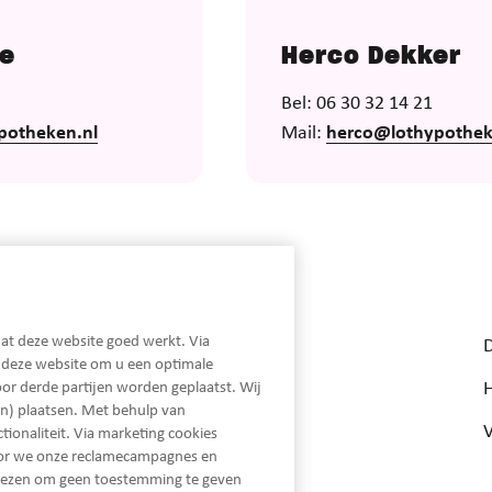
ne
Herco Dekker
Bel: 06 30 32 14 21
potheken.nl
Mail:
herco@lothypothek
Snel naar...
at deze website goed werkt. Via
Hypotheken
n deze website om u een optimale
Hypotheekrentes
or derde partijen worden geplaatst. Wij
n) plaatsen. Met behulp van
Beheer
ionaliteit. Via marketing cookies
oor we onze reclamecampagnes en
Nieuws
iezen om geen toestemming te geven