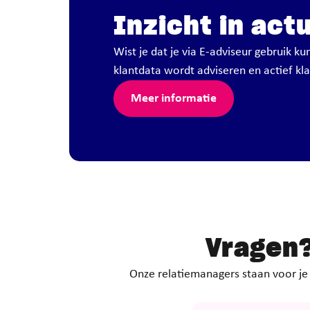
Inzicht in act
Wist je dat je via E-adviseur gebruik 
klantdata wordt adviseren en actief kl
Meer informatie
Vragen
Onze relatiemanagers staan voor je k