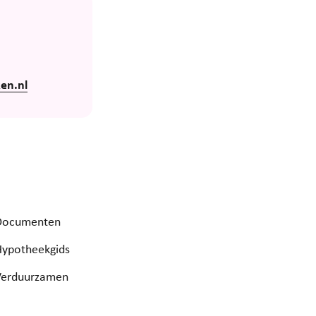
en.nl
Documenten
Hypotheekgids
Verduurzamen