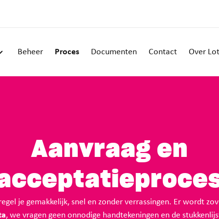
Beheer
Proces
Documenten
Contact
Over Lo
Aanvraag en
acceptatieproce
egel je gemakkelijk, snel en zonder verrassingen. Er wordt zov
ta
, we vragen geen onnodige handtekeningen en de stukkenlij