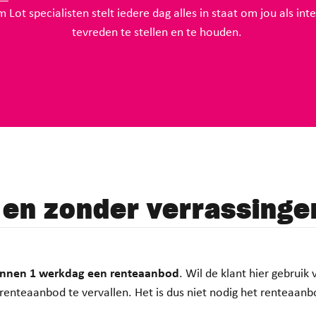
 Lot specialisten stelt iedere dag alles in staat om jou als in
tevreden te stellen en te houden.
 en zonder verrassinge
innen 1 werkdag een renteaanbod
. Wil de klant hier gebrui
enteaanbod te vervallen. Het is dus niet nodig het renteaanb