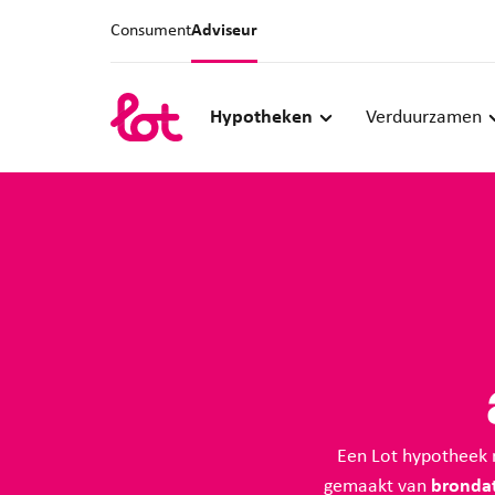
Consument
Adviseur
Hypotheken
Verduurzamen
Een Lot hypotheek r
gemaakt van
bronda