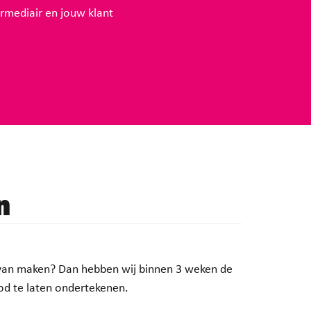
termediair en jouw klant
n
k van maken? Dan hebben wij binnen 3 weken de
od te laten ondertekenen.