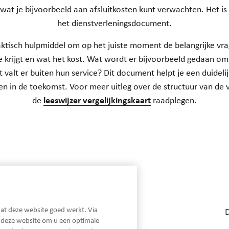
 wat je bijvoorbeeld aan afsluitkosten kunt verwachten. Het i
het dienstverleningsdocument.
aktisch hulpmiddel om op het juiste moment de belangrijke vrage
je krijgt en wat het kost. Wat wordt er bijvoorbeeld gedaan o
t valt er buiten hun service? Dit document helpt je een duidelij
 in de toekomst. Voor meer uitleg over de structuur van de ve
de
leeswijzer vergelijkingskaart
raadplegen.
Snel naar...
at deze website goed werkt. Via
Hypotheken
n deze website om u een optimale