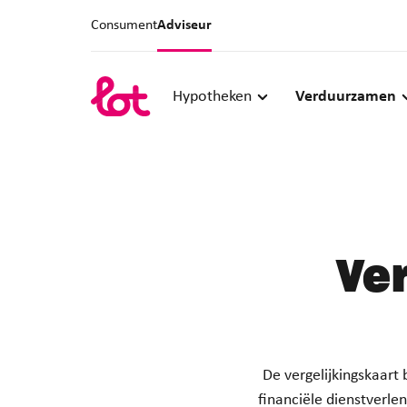
Consument
Adviseur
Hypotheken
Verduurzamen
Ve
De vergelijkingskaart 
financiële dienstverle