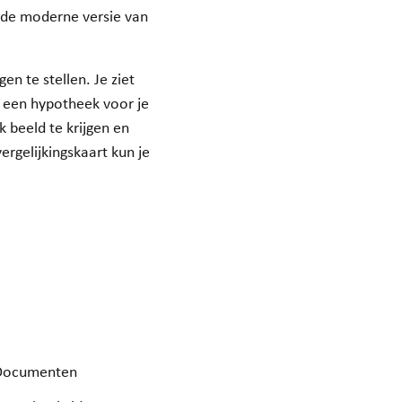
s de moderne versie van
n te stellen. Je ziet
m een hypotheek voor je
k beeld te krijgen en
rgelijkingskaart kun je
Documenten