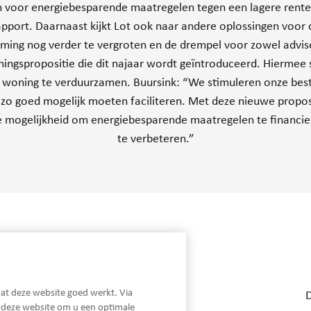
voor energiebesparende maatregelen tegen een lagere rente en
pport. Daarnaast kijkt Lot ook naar andere oplossingen voor
ng nog verder te vergroten en de drempel voor zowel advise
ngspropositie die dit najaar wordt geïntroduceerd. Hiermee s
 woning te verduurzamen. Buursink: “We stimuleren onze bes
 zo goed mogelijk moeten faciliteren. Met deze nieuwe propo
e mogelijkheid om energiebesparende maatregelen te financie
te verbeteren.”
Snel naar...
at deze website goed werkt. Via
Hypotheken
n deze website om u een optimale