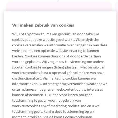
Jordy Coene
Bel: 06 46 81 87 17
Wij maken gebruik van cookies
Mail:
jordy@lothypotheken.nl
Wij, Lot Hypotheken, maken gebruik van noodzakelijke
cookies zodat deze website goed werkt. Via analytische
cookies verzamelen we informatie over het gebruik van deze
website om u een optimale website-ervaring te kunnen
bieden. Cookies kunnen door ons of door derde partijen
worden geplaatst. Wij vragen uw toestemming om andere
soorten cookies te mogen (laten) plaatsen. Met behulp van
voorkeurscookies kunt u optimaal gebruikmaken van onze
chatfunctionaliteit. Via marketing cookies kunnen we
informatie over uw internetgedrag verzamelen waardoor we
onze reclamecampagnes en webcontent op uw interesses
kunnen afstemmen. U kunt ervoor kiezen om geen
toestemming te geven voor het gebruik van
voorkeurscookies en/of marketing cookies. Indien u wel
toestemming geeft, kunt u deze toestemming op elk
moment intrekken. Via de knop Cookievoorkeuren