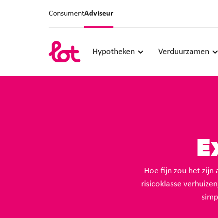
Consument
Adviseur
Hypotheken
Verduurzamen
E
Hoe fijn zou het zij
risicoklasse verhuize
simp