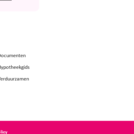
Documenten
Hypotheekgids
Verduurzamen
licy