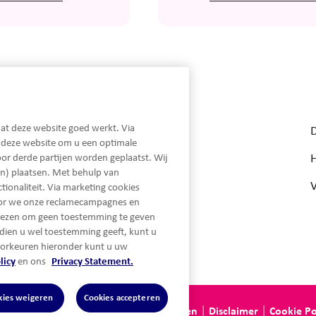
Snel naar...
at deze website goed werkt. Via
Hypotheken
n deze website om u een optimale
Hypotheekrentes
or derde partijen worden geplaatst. Wij
n) plaatsen. Met behulp van
Beheer
ionaliteit. Via marketing cookies
oor we onze reclamecampagnes en
Nieuws
iezen om geen toestemming te geven
dien u wel toestemming geeft, kunt u
orkeuren hieronder kunt u uw
licy
en ons
Privacy Statement.
kies weigeren
Cookies accepteren
vacy statement
Algemene voorwaarden
Disclaimer
Cookie Po