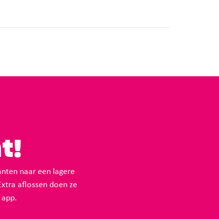
t!
anten naar een lagere
Extra aflossen doen ze
 app.