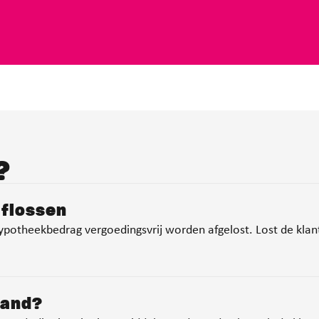
?
aflossen
hypotheekbedrag vergoedingsvrij worden afgelost. Lost de klant 
land?