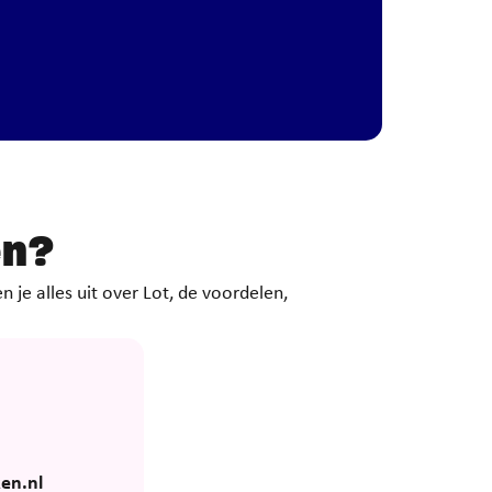
en?
 je alles uit over Lot, de voordelen,
en.nl