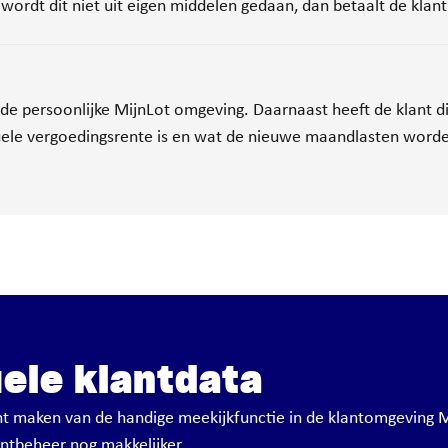
wordt dit niet uit eigen middelen gedaan, dan betaalt de klan
n de persoonlijke MijnLot omgeving. Daarnaast heeft de klant di
tuele vergoedingsrente is en wat de nieuwe maandlasten word
uele klantdata
kunt maken van de handige meekijkfunctie in de klantomgeving M
antbeheer nog makkelijker.