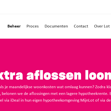
Beheer
Proces
Documenten
Contact
Over Lot
xtra aflossen loon
n als je maandelijkse woonkosten wat omlaag kunnen? Zodra kl
n, belonen we de aflossingen met een lagere hypotheekrente. 
el via iDeal in hun eigen hypotheekomgeving MijnLot of via de