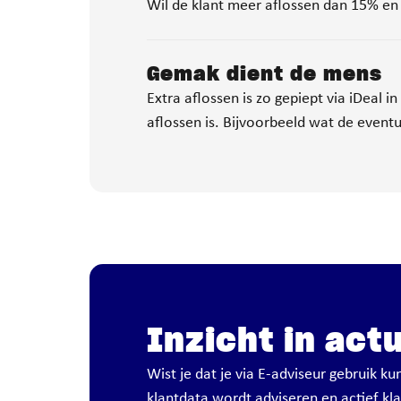
Wil de klant meer aflossen dan 15% en 
Gemak dient de mens
Extra aflossen is zo gepiept via iDeal i
aflossen is. Bijvoorbeeld wat de even
Inzicht in act
Wist je dat je via E-adviseur gebruik 
klantdata wordt adviseren en actief kl